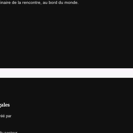
ginaire de la rencontre, au bord du monde.
gales
réé par
du secteur