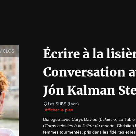
Écrire à la lis
/ CLOS
Conversation a
Jón Kalman St
Les SUBS
(
Lyon
)
Afficher le plan
Dialogue avec Carys Davies (
Éclaircie
, La Tabl
(
Corps célestes à la lisière du monde
, Christian
femmes tourmentés, pris dans les fidélités et les 